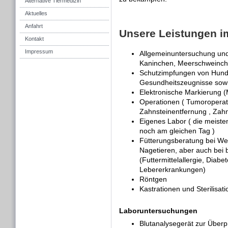
Alternative Tiermedizin
Aktuelles
Anfahrt
Unsere Leistungen i
Kontakt
Impressum
Allgemeinuntersuchung un
Kaninchen, Meerschweinche
Schutzimpfungen von Hund
Gesundheitszeugnisse sowi
Elektronische Markierung (
Operationen ( Tumoroperati
Zahnsteinentfernung , Zahn
Eigenes Labor ( die meiste
noch am gleichen Tag )
Fütterungsberatung bei We
Nagetieren, aber auch bei
(Futtermittelallergie, Diabe
Lebererkrankungen)
Röntgen
Kastrationen und Sterilisati
Laboruntersuchungen
Blutanalysegerät zur Überpr