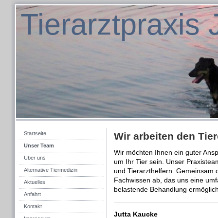
Tierarztpraxis
Startseite
Wir arbeiten den Tie
Unser Team
Wir möchten Ihnen ein guter Ansp
Über uns
um Ihr Tier sein. Unser Praxistea
Alternative Tiermedizin
und Tierarzthelfern. Gemeinsam d
Fachwissen ab, das uns eine umf
Aktuelles
belastende Behandlung ermöglich
Anfahrt
Kontakt
Jutta Kaucke